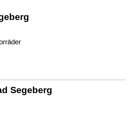
egeberg
orräder
ad Segeberg