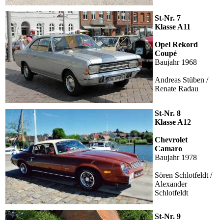
St-Nr. 7
Klasse A11
Opel Rekord
Coupé
Baujahr 1968
Andreas Stüben /
Renate Radau
St-Nr. 8
Klasse A12
Chevrolet
Camaro
Baujahr 1978
Sören Schlotfeldt /
Alexander
Schlotfeldt
St-Nr. 9