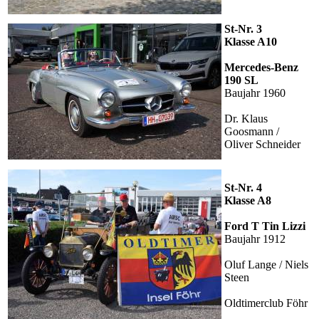
St-Nr. 3
Klasse A10
Mercedes-Benz
190 SL
Baujahr 1960
Dr. Klaus
Goosmann /
Oliver Schneider
St-Nr. 4
Klasse A8
Ford T Tin Lizzi
Baujahr 1912
Oluf Lange / Niels
Steen
Oldtimerclub Föhr