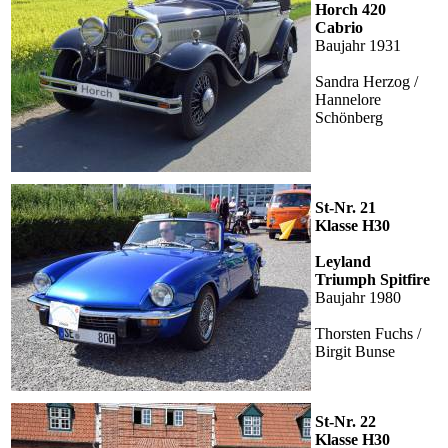
Horch 420
Cabrio
Baujahr 1931
Sandra Herzog /
Hannelore
Schönberg
St-Nr. 21
Klasse H30
Leyland
Triumph Spitfire
Baujahr 1980
Thorsten Fuchs /
Birgit Bunse
St-Nr. 22
Klasse H30