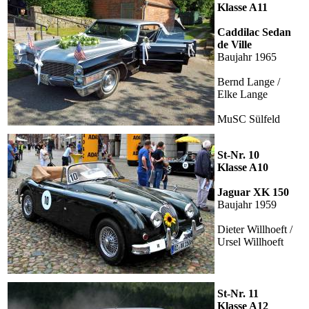
Klasse A11
Caddilac Sedan
de Ville
Baujahr 1965
Bernd Lange /
Elke Lange
MuSC Sülfeld
St-Nr. 10
Klasse A10
Jaguar XK 150
Baujahr 1959
Dieter Willhoeft /
Ursel Willhoeft
St-Nr. 11
Klasse A12