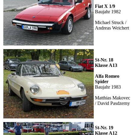
Fiat X 1/9
Baujahr 1982
Michael Struck /
Andreas Weichert
St-Nr. 18
Klasse A13
Alfa Romeo
Spider
Baujahr 1983
Matthias Makovec
/ David Pasdzerny
St-Nr. 19
Klasse A12