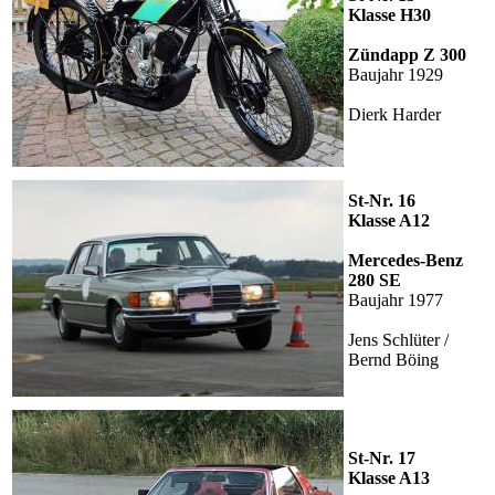
Klasse H30
Zündapp Z 300
Baujahr 1929
Dierk Harder
St-Nr. 16
Klasse A12
Mercedes-Benz
280 SE
Baujahr 1977
Jens Schlüter /
Bernd Böing
St-Nr. 17
Klasse A13